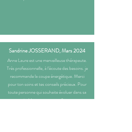
Sandrine JOSSERAND, Mars 2024
Anne Laure est une merveilleuse thérapeute.
Très professionnelle, à l'écoute des besoins. je
recommande la coupe énergétique. Merci
pour ton soins et tes conseils précieux. Pour
toute personne qui souhaite évoluer dans sa
vie. Vous serez en confiance.