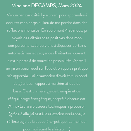
Vinciane DECAMPS, Mars 2024
Venue par curiosité il y a un an, pour apprendre à
écouter mon corps au lieu de me perdre dans des
réflexions mentales. En seulement 4 séances, je
voyais des différences positives dans mon
comportement. Je parviens à dépasser certains
automatismes et croyances limitantes, ouvrant
ainsi la porte à de nouvelles possibilités. Après 1
an j'ai un beau recul sur l'évolution que sa pratique
m'a apportée. J'ai la sensation d'avoir fait un bond
de géant par rapport à ma thématique de
base.
C'est un mélange de thérapie et de
rééquilibrage énergétique, adapté à chacun car
Anne-Laure a plusieurs techniques à proposer
(grâce à elle j'ai testé la relaxation coréenne, la
réflexologie et la coupe énergétique. Le meilleur
pour moi étant le shiatsu )