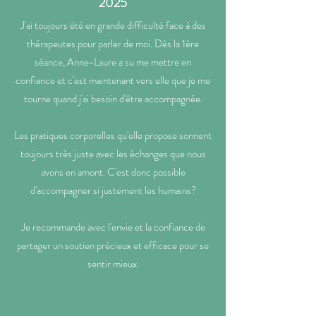
2025
J'ai toujours été en grande difficulté face à des
thérapeutes pour parler de moi. Dès la 1ère
séance, Anne-Laure a su me mettre en
confiance et c'est maintenant vers elle que je me
tourne quand j'ai besoin d'être accompagnée.
Les pratiques corporelles qu'elle propose sonnent
toujours très juste avec les échanges que nous
avons en amont. C'est donc possible
d'accompagner si justement les humains?
Je recommande avec l'envie et la confiance de
partager un soutien précieux et efficace pour se
sentir mieux.