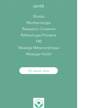
santé
Spécialiste du
Haut Potentiel
et de
Shiatsu
l'Hypersensibilité
Myofascialogie
Relaxation Coréenne
Réflexologie Plantaire
TRE
Massage Métamorphique
Massage Intuitif
En savoir plus